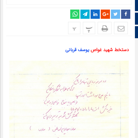
ایتا
آپارات
پ
پ
اینستاگرام
دستخط شهید غواص
یوسف قربانی