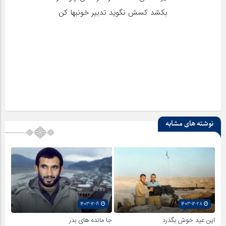
بکشد کسش نگويد تدبير خونبها کن
نوشته های مشابه
1403-12-19
1403-12-28
این عید خوش بگذرد
جا مانده های بدر