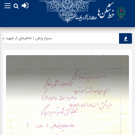
سرباز وطن | خاطره‌ای از شهید سرلشکر 
صفحه اصلی
» گروه »
نامه های بهشتی