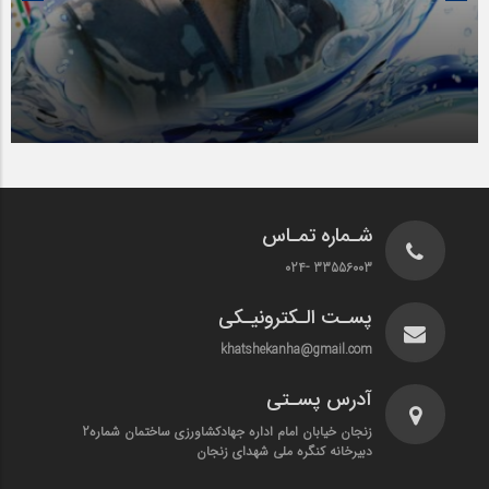
1401-02-21
غواص شهید حسین محمدی
شـماره تمـاس
33556003 -024
پسـت الـکترونیـکی
khatshekanha@gmail.com
آدرس پسـتی
زنجان خیابان امام اداره جهادکشاورزی ساختمان شماره2
دبیرخانه کنگره ملی شهدای زنجان