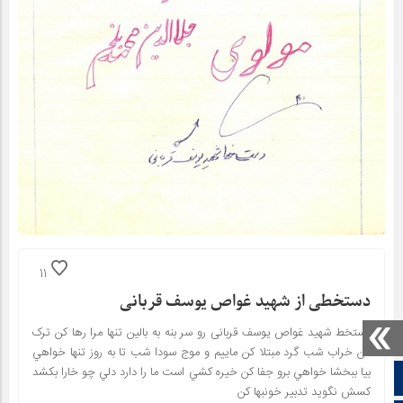
11
دستخطی از شهید غواص یوسف قربانی
دستخط شهید غواص یوسف قربانی رو سر بنه به بالين تنها مرا رها کن ترک
من خراب شب گرد مبتلا کن ماييم و موج سودا شب تا به روز تنها خواهي
بيا ببخشا خواهي برو جفا کن خيره کشي است ما را دارد دلي چو خارا بکشد
صفحه نخست
کسش نگويد تدبير خونبها کن