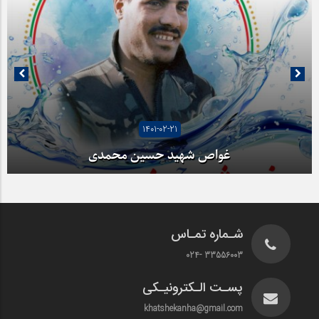
1401-02-21
غواص شهید حسین محمدی
شـماره تمـاس
33556003 -024
پسـت الـکترونیـکی
khatshekanha@gmail.com