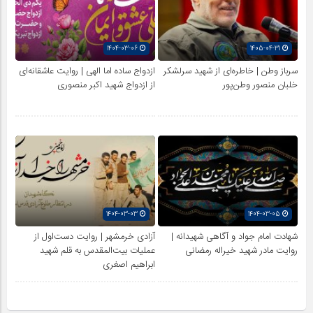
1404-03-06
1405-04-31
سرباز وطن | خاطره‌ای از شهید سرلشکر
ازدواج ساده اما الهی | روایت عاشقانه‌ای
خلبان منصور وطن‌پور
از ازدواج شهید اکبر منصوری
1404-03-03
1404-03-05
شهادت امام جواد و آگاهی شهیدانه |
آزادی خرمشهر | روایت دست‌اول از
روایت مادر شهید خیراله رمضانی
عملیات بیت‌المقدس به قلم شهید
ابراهیم اصغری