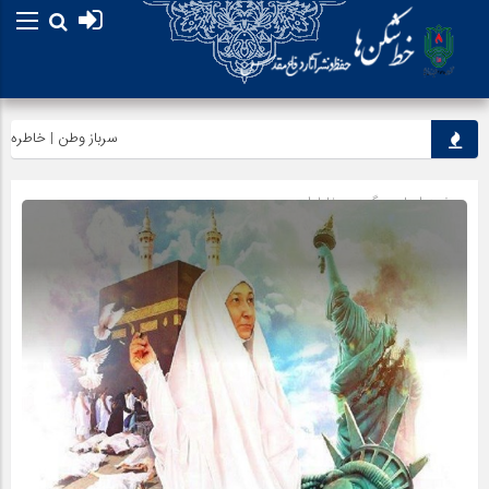
سرباز وطن | خاطره‌ای از شهی
صفحه اصلی
» گروه »
خاطرات