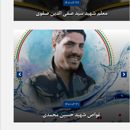
1401-02-26
معلم شهید سید صفی الدین صفوی
1401-02-21
غواص شهید حسین محمدی