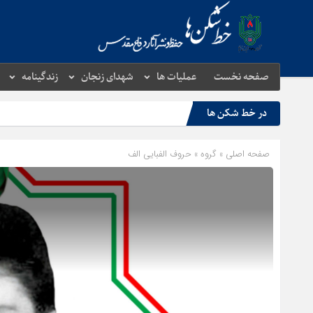
صفحه نخست
عملیات ها
شهدای زنجان
زندگینامه
در خط شکن ها
صفحه اصلی
» گروه »
حروف الفبایی الف