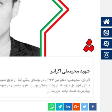
صفحه نخست
ایتا
آپارات
اینستاگرام
شهید محرمعلی اکرادی
اکرادی، محرمعلی: دهم تیر ١۴۴٣ ‏، در روستای
پیکرش به دست نیامد. مزار یاد […]