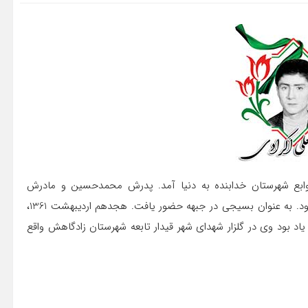
گی کند از توابع شهرستان خدابنده به دنیا آمد. پدرش محمدحسین و مادرش
معصومه نام داشت. دانش آموز اول متوسطه در رشته انسانی بود. به عنوان بسیجی در جبهه حضور یافت. هجدهم اردیبهشت 1361‏،
اد بود وی در گلزار شهدای شهر قیدار تابعه شهرستان زادگاهش واقع