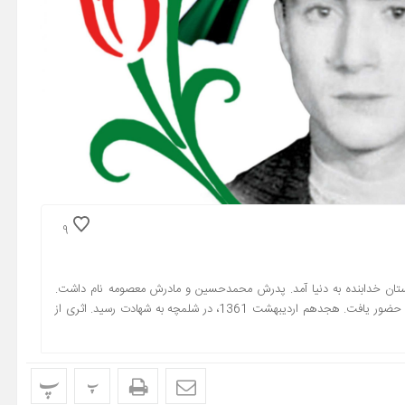
9
 ینگی کند از توابع شهرستان خدابنده به دنیا آمد. پدرش محمدحسین و مادرش معصومه نام داشت.
دانش آموز اول متوسطه در رشته انسانی بود. به عنوان بسیجی در جبهه حضور یافت. هجدهم اردیبهشت 1361‏، در شلمچه به شهادت رسید. اثری از
پ
پ