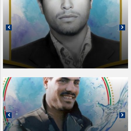
1401-02-27
1401-02-26
معلم شهید سید صفی الدین صفوی