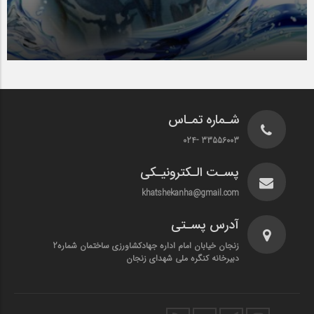
1401-02-21
1401-02-21
غواص شهید حسین محمدی
شـماره تمـاس
33556003 -024
پسـت الـکترونیـکی
khatshekanha@gmail.com
آدرس پسـتی
زنجان خیابان امام اداره جهادکشاورزی ساختمان شماره2
دبیرخانه کنگره ملی شهدای زنجان