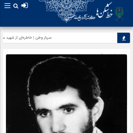
سرباز وطن | خاطره‌ای از شهید سرلشکر
صفحه اصلی
» گروه »
وصیت نامه