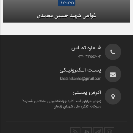
1401-02-21
غواص شهید حسین محمدی
شـماره تمـاس
33556003 -024
پسـت الـکترونیـکی
khatshekanha@gmail.com
آدرس پسـتی
زنجان خیابان امام اداره جهادکشاورزی ساختمان شماره2
دبیرخانه کنگره ملی شهدای زنجان