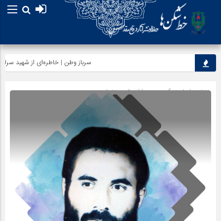
سرباز وطن | خاطره‌ای از شهید سرلشکر خل
صفحه اصلی
» گروه »
سرداران شهید زنجان