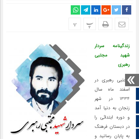
پ
پ
زندگینامه سردار
شهید مجتبی
رهبری
مجتبی رهبری در
اسفند ماه سال
صفحه نخست
1334 در شهر
ایتا
زنجان به دنیا آمد
و دوره ابتدائی را
آپارات
در دبستان فرهنگ
اینستاگرام
به پایان رسانید و