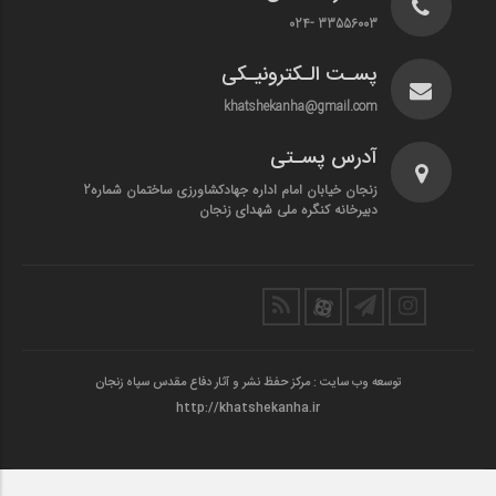
33556003 -024
پسـت الـکترونیـکی
khatshekanha@gmail.com
آدرس پسـتی
زنجان خیابان امام اداره جهادکشاورزی ساختمان شماره2
دبیرخانه کنگره ملی شهدای زنجان
توسعه وب سایت : مرکز حفظ نشر و آثار دفاع مقدس سپاه زنجان
http://khatshekanha.ir