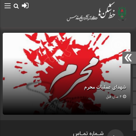
صفحه نخست
ایتا
شهدای عملیات محرم
4 سال قبل
آپارات
اینستاگرام
برو بالا
شـماره تمـاس